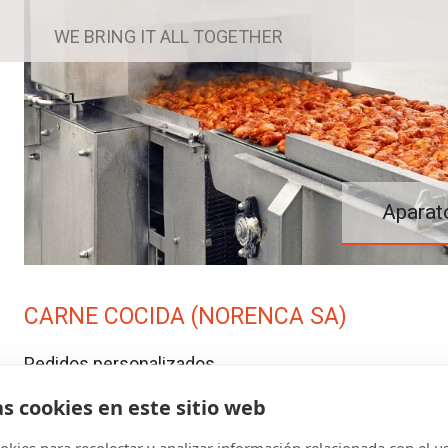
WE BRING IT ALL TOGETHER
El foco en 
Aparato
CARNE COCIDA (NORENCA SA)
Pedidos personalizados
Norenca también ofrece pedidos personalizados para el cliente. Nosotros
as cookies en este sitio web
desarrollamos soluciones comerciales innovadoras, tanto dentro como
fuera de Europa.
kies para recolectar y analizar información relacionada con el u