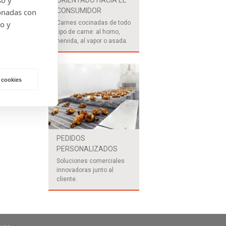
CONSUMIDOR
onadas con
do y
Carnes cocinadas de todo
s
tipo de carne: al horno,
s
hervida, al vapor o asada.
o
 cookies
PEDIDOS
PERSONALIZADOS
Soluciones comerciales
innovadoras junto al
cliente.