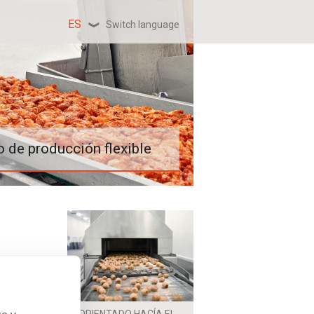
ES
Switch language
la seguridad alimentaria
 de producción flexible
so y
ORIENTADO HACÍA EL