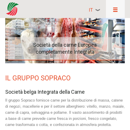
IT
Società della carne Europea
Il nostro sito di produzione in Belgio
Sopraco si focalizza sul cibo sano
completamente Integrata
IL GRUPPO SOPRACO
Società belga Integrata della Carne
Il gruppo Sopraco fornisce carne per la distribuzione di massa, catene
di negozi, macellerie e per il settore alberghiero: vitello, manzo, maiale,
carne di capra, selvaggina e pollame. Il vasto assortimento di prodotti
a base di carne prevede carne fresca in porzioni, fresco congelato,
carne trasformata o cotta, e confezionata in atmosfera protetta.