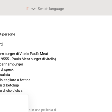
IT
Switch language
 4 persone
ti
m burger di Vitello Paul’s Meat
 19555 - Paul’s Meat burger di vitello)
 per hamburger
 di speck
nsalata
o, tagliato a fettine
ai di ketchup
i di olio d'oliva
olta. Mettili da parte in una pellicola di