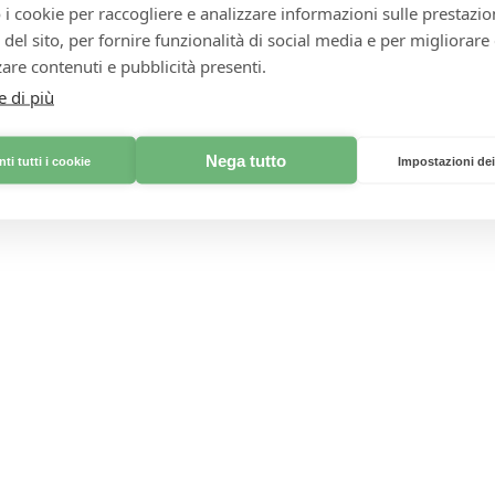
 i cookie per raccogliere e analizzare informazioni sulle prestazio
alluminio per tenerli caldi.
zo del sito, per fornire funzionalità di social media e per migliorare
Nella stessa padella fai rosolare le fettine di speck fino a quando
are contenuti e pubblicità presenti.
Taglia i panini a metà e spalma un cucchiaio di ketchup su un lato.
fettina di speck e poi un hamburger. Disponi le fettine di avocado s
e di più
Nega tutto
ti tutti i cookie
Impostazioni dei