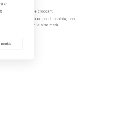
ni e
 e
 non saranno diventate croccanti.
 Poni su ogni panino un po' di insalata, una
ui panini e copri con le altre metà.
 cookie