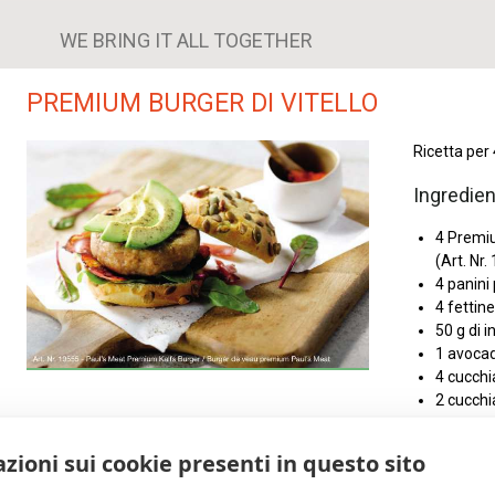
WE BRING IT ALL TOGETHER
PREMIUM BURGER DI VITELLO
Ricetta per
Ingredien
4 Premiu
(Art. Nr.
4 panini
4 fettine
50 g di i
1 avocad
4 cucchi
2 cucchia
Preparazione
zioni sui cookie presenti in questo sito
Riscalda l'olio d'oliva in una padella e cuoci gli hamburger uno alla v